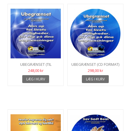
UBEGRÆNSET (TIL
UBEGRÆNSET (CD FORMAT)
DOWNLOAD)
248,00 kr
298,00 kr
LÆG I KURV
LÆG I KURV