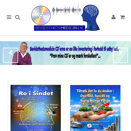
Lorem ipsum dolor sit amet
Lorem ipsum dolor sit amet, consectetur adipisicing elit, sed do
eiusmod tempor incididunt ut labore et dolore magna aliqua. Ut enim
ad minim veniam, quis nostrud exercitation ullamco laboris nisi ut
aliquip ex ea commodo consequat.
LÆS MERE
Lorem ipsum dolor sit amet
Lorem ipsum dolor sit amet, consectetur adipisicing elit, sed do
eiusmod tempor incididunt ut labore et dolore magna aliqua. Ut enim
ad minim veniam, quis nostrud exercitation ullamco laboris nisi ut
aliquip ex ea commodo consequat.
LÆS MERE