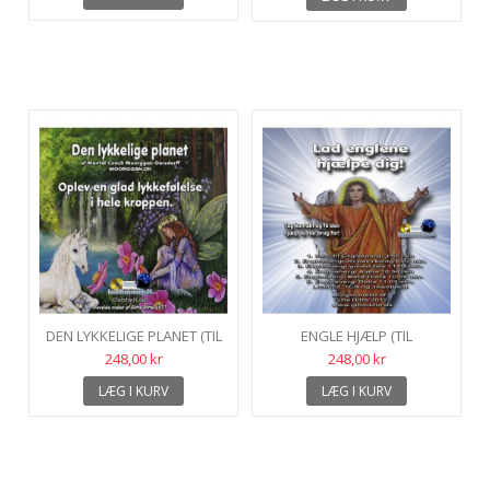
DEN LYKKELIGE PLANET (TIL
ENGLE HJÆLP (TIL
DOWNLOAD)
DOWNLOAD)
248,00 kr
248,00 kr
LÆG I KURV
LÆG I KURV