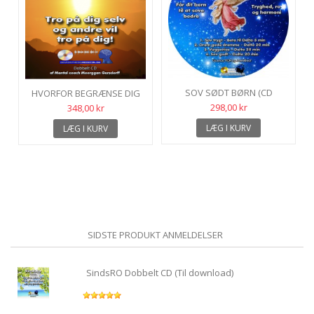
SOV SØDT BØRN (CD
HVORFOR BEGRÆNSE DIG
FORMAT)
SELV? STYRK SELVVÆRD OG
298,00 kr
348,00 kr
SELVTILLID...
LÆG I KURV
LÆG I KURV
SIDSTE PRODUKT ANMELDELSER
SindsRO Dobbelt CD (Til download)