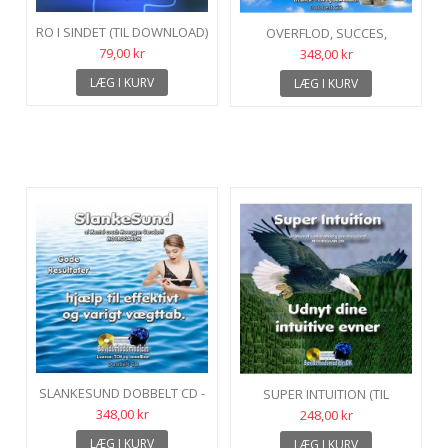
RO I SINDET (TIL DOWNLOAD)
OVERFLOD, SUCCES,
PENGEREGN OG RIGTIG
79,00 kr
348,00 kr
MANGE PENGE (TIL...
LÆG I KURV
LÆG I KURV
SLANKESUND DOBBELT CD -
SUPER INTUITION (TIL
NY VERSION (TIL
DOWNLOAD)
348,00 kr
248,00 kr
DOWNLOAD)
LÆG I KURV
LÆG I KURV